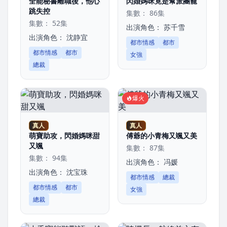
全能秘書離職後，他心
閃婚媽咪竟是幫派團寵
跳失控
集數： 86集
集數： 52集
出演角色：
苏千雪
出演角色：
沈静宜
都市情感
都市
都市情感
都市
女強
總裁
爆火
真人
真人
萌寶助攻，閃婚媽咪甜
傅爺的小青梅又颯又美
又颯
集數： 87集
集數： 94集
出演角色：
冯媛
出演角色：
沈宝珠
都市情感
總裁
都市情感
都市
女強
總裁