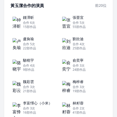
黃玉潔合作的演員
前20位
鍾澤昕
張晉宜
合作 6次
合作 5次
15部作品
55部作品
盧奐瑜
劉欣迪
合作 5次
合作 4次
22部作品
25部作品
駱曉宇
俞奕寧
合作 4次
合作 3次
9部作品
24部作品
魏彩雲
梅梓睿
合作 3次
合作 3次
21部作品
19部作品
李富懌心（小米）
林籽蓉
合作 3次
合作 2次
16部作品
41部作品