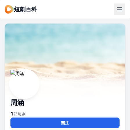
短劇百科
周涵
1
部短劇
關注