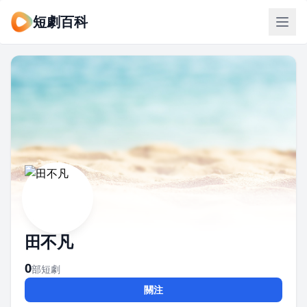
短劇百科
田不凡
0
部短劇
關注