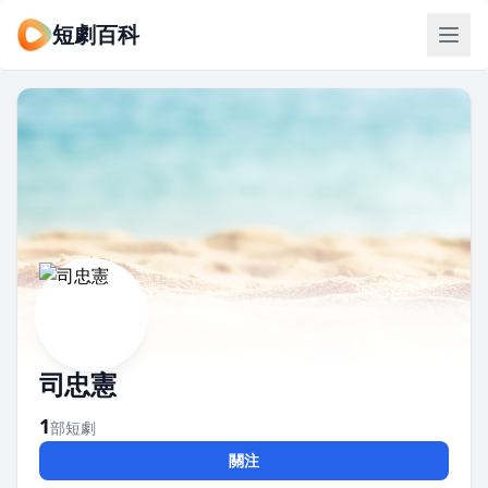
短劇百科
司忠憲
1
部短劇
關注