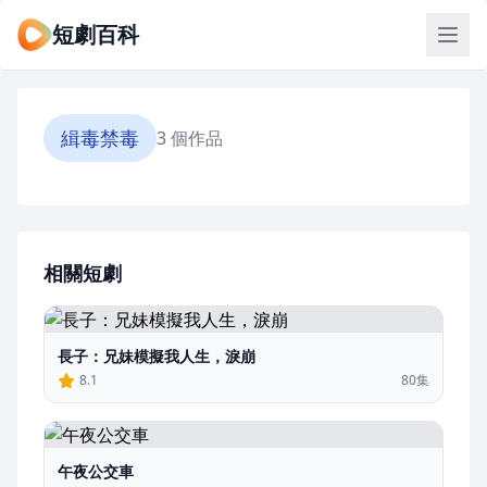
短劇百科
緝毒禁毒
3 個作品
相關短劇
長子：兄妹模擬我人生，淚崩
8.1
80集
午夜公交車