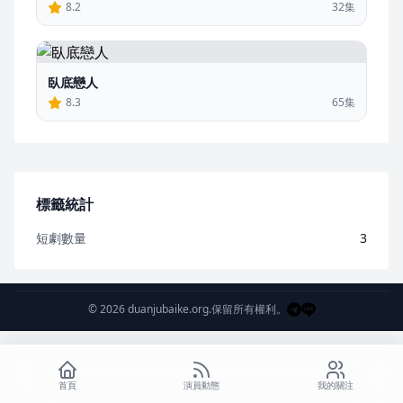
8.2
32集
臥底戀人
8.3
65集
標籤統計
短劇數量
3
© 2026 duanjubaike.org.
保留所有權利。
首頁
演員動態
我的關注