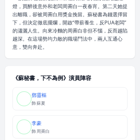
燈，買醉後意外和老闆周霽白一夜春宵。第二天她提
出離職，卻被周霽白用獎金挽留。蘇秘書為錢選擇留
下，但決定徹底擺爛，開啟“帶薪養生，反PUA老闆”
的瀟灑人生。向來冷麵的周霽白非但不惱，反而越陷
越深。在這場勢均力敵的職場鬥法中，兩人互通心
意，雙向奔赴。
《蘇秘書，下不為例》演員陣容
鄧靈樞
飾
蘇夏
李豪
飾
周霽白