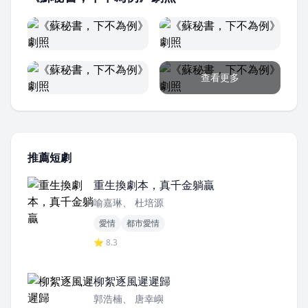
查看更多
推薦短劇
重生換劇本，真千金躺贏
喻嘉琳、 杜培源
愛情
都市愛情
⭐ 8.3
柳絮逐風遲遲歸
郭浩楠、 唐幸嶼