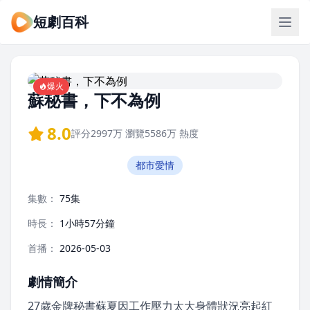
短劇百科
爆火
蘇秘書，下不為例
8.0
評分
2997万
瀏覽
5586万
熱度
都市愛情
集數：
75集
時長：
1小時57分鐘
首播：
2026-05-03
劇情簡介
27歲金牌秘書蘇夏因工作壓力太大身體狀況亮起紅