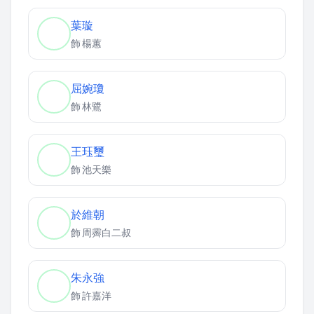
葉璇
飾
楊蕙
屈婉瓊
飾
林鷺
王珏璽
飾
池天樂
於維朝
飾
周霽白二叔
朱永強
飾
許嘉洋