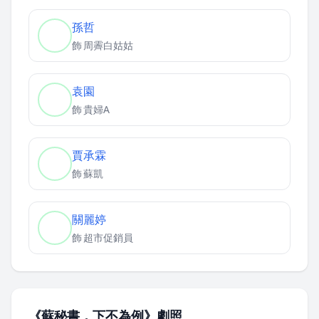
孫哲
飾
周霽白姑姑
袁園
飾
貴婦A
賈承霖
飾
蘇凱
關麗婷
飾
超市促銷員
《蘇秘書，下不為例》劇照