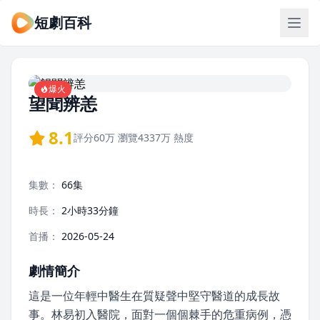
短劇百科
爆火
望聞辨恙
8.1
評分
60万
瀏覽
4337万
熱度
集數：
66集
時長：
2小時33分鐘
首播：
2026-05-24
劇情簡介
這是一位年輕中醫生在質疑聲中堅守醫道的成長故
事。林易初入醫院，面對一個個棘手的危重病例，憑