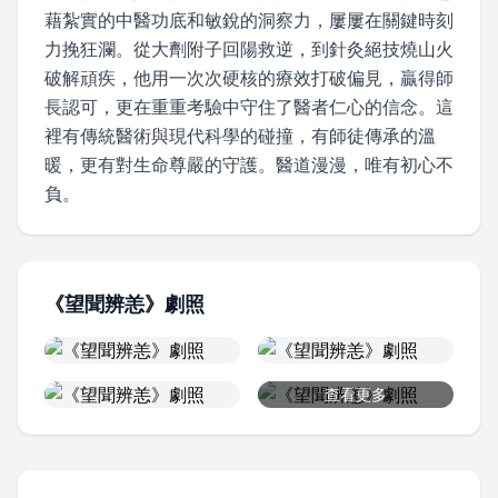
藉紮實的中醫功底和敏銳的洞察力，屢屢在關鍵時刻
力挽狂瀾。從大劑附子回陽救逆，到針灸絕技燒山火
破解頑疾，他用一次次硬核的療效打破偏見，贏得師
長認可，更在重重考驗中守住了醫者仁心的信念。這
裡有傳統醫術與現代科學的碰撞，有師徒傳承的溫
暖，更有對生命尊嚴的守護。醫道漫漫，唯有初心不
負。
《望聞辨恙》劇照
查看更多