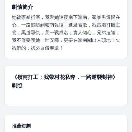
劇情簡介
她被家暴折磨，我帶她連夜南下嶺南。家暴男懷恨在
心，一路追隨到嶺南報復！進廠被欺，我當場打服主
管；黑道尋仇，我一戰成名；貴人傾心，兄弟追隨；
我不僅要護她一世安穩，更要在嶺南闖出人頭地！欠
我們的，我必百倍奉還！
《嶺南打工：我帶村花私奔，一路逆襲封神》
劇照
查看更多
推薦短劇