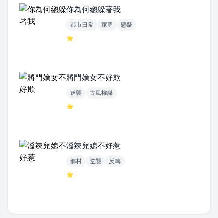
你為何總躲著我
都市日常
家庭
懸疑
⭐
將門嫡女不好欺
逆襲
古風權謀
⭐
潑辣兒媳不好惹
鄉村
逆襲
反轉
⭐