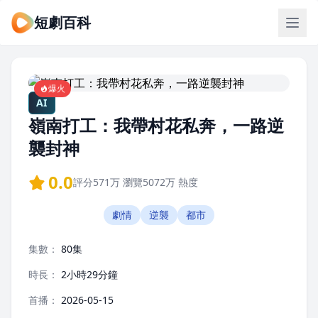
短劇百科
爆火
AI
嶺南打工：我帶村花私奔，一路逆
襲封神
0.0
評分
571万
瀏覽
5072万
熱度
劇情
逆襲
都市
集數：
80集
時長：
2小時29分鐘
首播：
2026-05-15