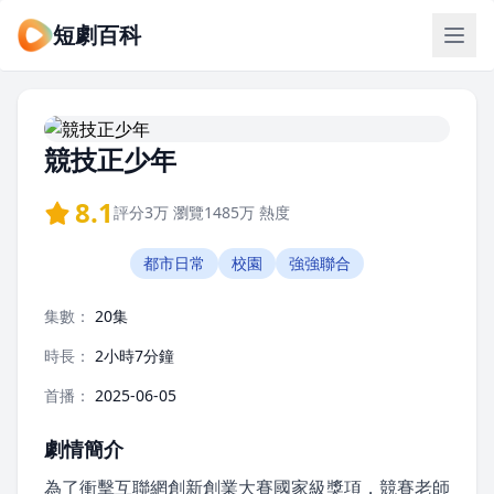
短劇百科
競技正少年
8.1
評分
3万
瀏覽
1485万
熱度
都市日常
校園
強強聯合
集數：
20集
時長：
2小時7分鐘
首播：
2025-06-05
劇情簡介
為了衝擊互聯網創新創業大賽國家級獎項，競賽老師