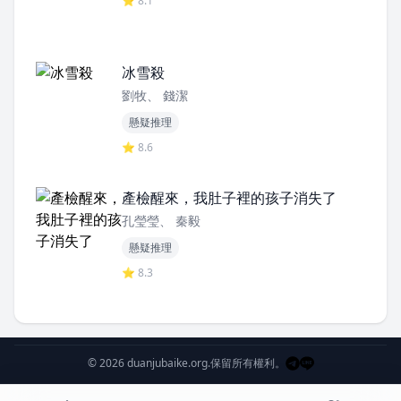
⭐ 8.1
冰雪殺
劉牧、 錢潔
懸疑推理
⭐ 8.6
產檢醒來，我肚子裡的孩子消失了
孔瑩瑩、 秦毅
懸疑推理
⭐ 8.3
© 2026 duanjubaike.org.
保留所有權利。