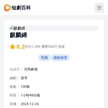
短劇百科
麒麟縛
8.2
評分
1,299
瀏覽
568万
熱度
民國
懸疑推理
出品方：
河馬劇場
編劇：
波哥
集數：
100集
時長：
1小時49分鐘
首播：
2024-12-24