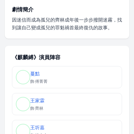
劇情簡介
因迷信而成為孤兒的齊林成年後一步步撥開迷霧，找
到讓自己變成孤兒的罪魁禍首最終復仇的故事。
《麒麟縛》演員陣容
蔓黠
飾
傅菁菁
王家霖
飾
齊林
王圻嘉