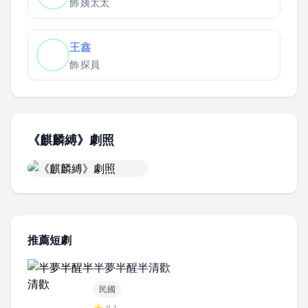
飾
姨太太
王鑫
飾
探員
《麒麟縛》劇照
推薦短劇
半夢半醒半清歡
民國