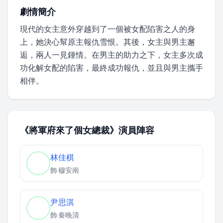
劇情簡介
現代的女主意外穿越到了一個被女配陷害之人的身
上，她決心幫原主報仇雪恨。其後，女主與男主邂
逅，兩人一見鍾情。在男主的助力之下，女主多次成
功化解女配的陷害，最終成功報仇，並且與男主攜手
相伴。
《將軍府來了個女總裁》演員陣容
林佳棋
飾
穆安南
尹思淇
飾
秦晚清