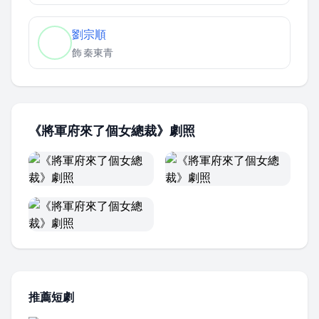
劉宗順
飾
秦東青
《將軍府來了個女總裁》劇照
推薦短劇