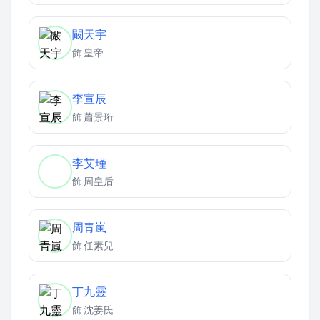
闞天宇
飾
皇帝
李宣辰
飾
蕭景珩
李艾瑾
飾
周皇后
周青嵐
飾
任素兒
丁九靈
飾
沈姜氏