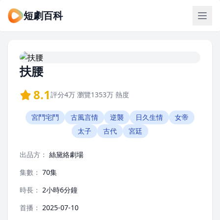
短劇百科
扶腰
8.1
評分
4万
瀏覽
1353万
熱度
宮鬥宅鬥
古風言情
逆襲
日久生情
女帝
太子
古代
宮廷
出品方：
絲黛絡劇場
集數：
70集
時長：
2小時6分鐘
首播：
2025-07-10