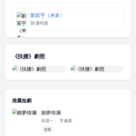
劉宸宇（米多）
飾
蕭明彥
《扶腰》劇照
推薦短劇
鄉夢情瀾
程嘉一、 常倫豪
逆襲