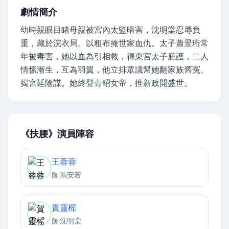
劇情簡介
幼時親眼目睹母親被宮內太監暗害，沈明棠忍辱負
重，藏於浣衣局。以粗布掩世家血仇。太子蕭景珩常
年被毒害，她以血為引相救，得東宮太子庇護，二人
情愫漸生，互為羽翼，他立排眾議幫她翻家族舊冤、
揭宮廷陰謀。她終登青昭女帝，推新政開盛世。
《扶腰》演員陣容
王蓉蓉
飾
馮安若
賀靈榣
飾
沈明棠