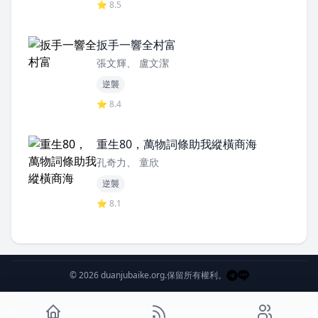
⭐ 8.5
扳手一響全村富
張文輝、 盧文潔
逆襲
⭐ 8.4
重生80，萬物詞條助我縱橫商海
孔奇力、 童欣
逆襲
⭐ 8.1
© 2026 duanjubaike.org.
保留所有權利。