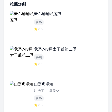
推薦短劇
尹心壞壞第五季
青春
⭐ 8.6
我乃749局太子爺第二季
喜劇
⭐ 8.1
山野與霓虹
屈浩宇、 陸晨林
青春
⭐ 8.3