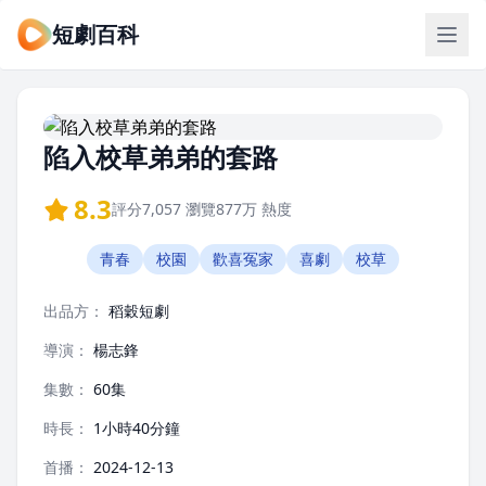
短劇百科
陷入校草弟弟的套路
8.3
評分
7,057
瀏覽
877万
熱度
青春
校園
歡喜冤家
喜劇
校草
出品方：
稻穀短劇
導演：
楊志鋒
集數：
60集
時長：
1小時40分鐘
首播：
2024-12-13