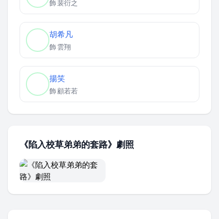
飾
裴衍之
胡希凡
飾
雲翔
揚笑
飾
顧若若
《陷入校草弟弟的套路》劇照