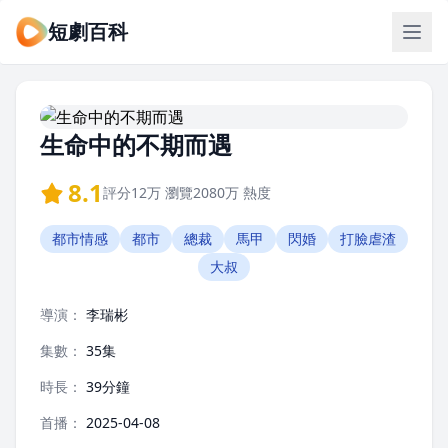
短劇百科
生命中的不期而遇
8.1
評分
12万
瀏覽
2080万
熱度
都市情感
都市
總裁
馬甲
閃婚
打臉虐渣
大叔
導演：
李瑞彬
集數：
35集
時長：
39分鐘
首播：
2025-04-08