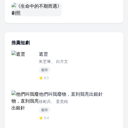
推薦短劇
遮雲
朱芝琳、 白方文
都市
⭐ 8.5
他們叫我廢物，直到我亮出銀針
徐彬兵、 姜意純
都市
⭐ 8.4