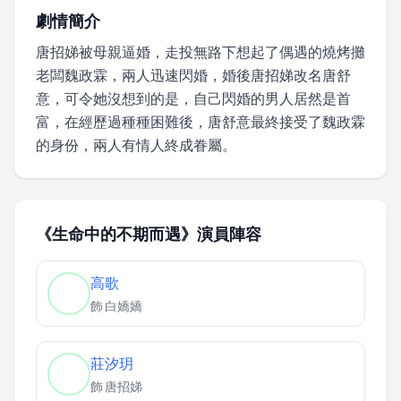
劇情簡介
唐招娣被母親逼婚，走投無路下想起了偶遇的燒烤攤
老闆魏政霖，兩人迅速閃婚，婚後唐招娣改名唐舒
意，可令她沒想到的是，自己閃婚的男人居然是首
富，在經歷過種種困難後，唐舒意最終接受了魏政霖
的身份，兩人有情人終成眷屬。
《生命中的不期而遇》演員陣容
高歌
飾
白嬌嬌
莊汐玥
飾
唐招娣