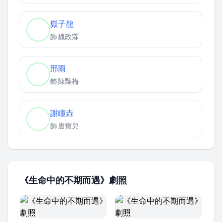
嶽子龍
飾
魏政霖
邢雨
飾
陳豔梅
謝瞳垚
飾
唐寶兒
《生命中的不期而遇》劇照