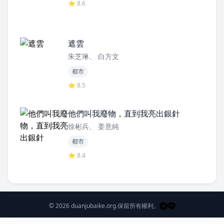
⭐ 8.6
遮雲
朱芝琳、 白方文
都市
⭐ 8.5
他們叫我廢物，直到我亮出銀針
徐彬兵、 姜意純
都市
⭐ 8.4
© 2026 duanjubaike.org.
保留所有權利。