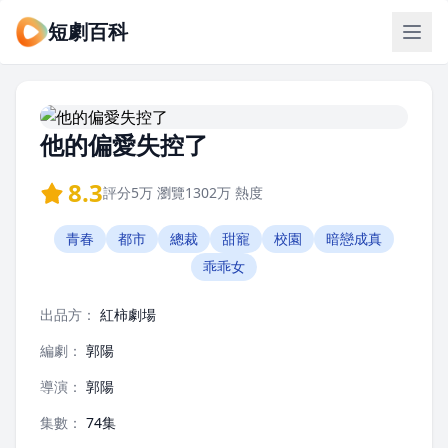
短劇百科
他的偏愛失控了
8.3
評分
5万
瀏覽
1302万
熱度
青春
都市
總裁
甜寵
校園
暗戀成真
乖乖女
出品方：
紅柿劇場
編劇：
郭陽
導演：
郭陽
集數：
74集