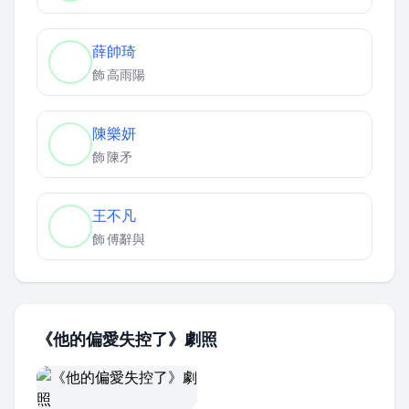
薛帥琦
飾
高雨陽
陳樂妍
飾
陳矛
王不凡
飾
傅辭與
《他的偏愛失控了》劇照