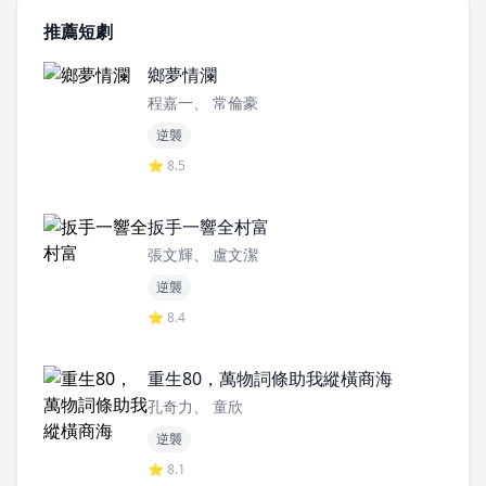
推薦短劇
鄉夢情瀾
程嘉一、 常倫豪
逆襲
⭐ 8.5
扳手一響全村富
張文輝、 盧文潔
逆襲
⭐ 8.4
重生80，萬物詞條助我縱橫商海
孔奇力、 童欣
逆襲
⭐ 8.1