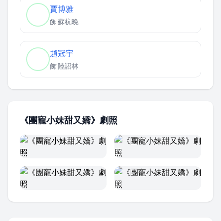
賈博雅
飾
蘇杭晚
趙冠宇
飾
陸詔林
《團寵小妹甜又嬌》劇照