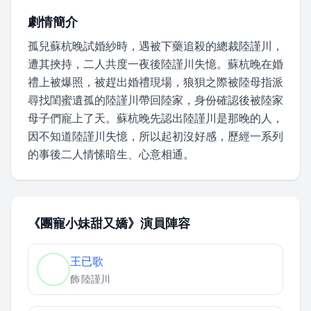
劇情簡介
孤兒蘇杭晚試婚紗時，遇被下藥追殺的總裁陸謹川，
遭其挾持，二人共度一夜後陸謹川失憶。蘇杭晚在婚
禮上被爆照，被趕出婚禮現場，狼狽之際被陸母指派
尋找閨蜜遺孤的陸謹川帶回陸家，身份確認後被陸家
母子們寵上了天。蘇杭晚先認出陸謹川是那晚的人，
因不知道陸謹川失憶，所以起初沒好感，歷經一系列
的事後二人情愫暗生、心意相通。
《團寵小妹甜又嬌》演員陣容
王已歌
飾
陸謹川