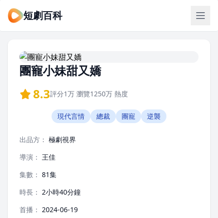
短劇百科
團寵小妹甜又嬌
8.3
評分
1万
瀏覽
1250万
熱度
現代言情
總裁
團寵
逆襲
出品方：
極劇視界
導演：
王佳
集數：
81集
時長：
2小時40分鐘
首播：
2024-06-19