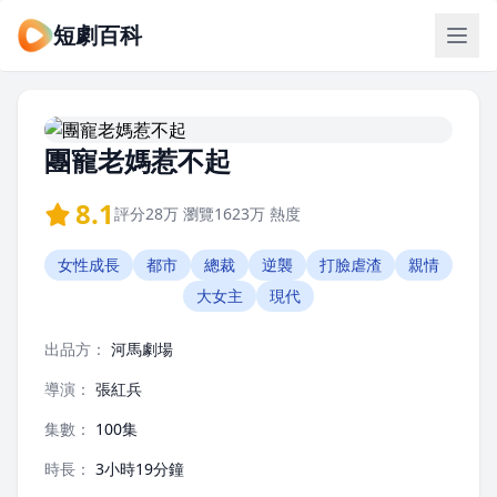
短劇百科
團寵老媽惹不起
8.1
評分
28万
瀏覽
1623万
熱度
女性成長
都市
總裁
逆襲
打臉虐渣
親情
大女主
現代
出品方：
河馬劇場
導演：
張紅兵
集數：
100集
時長：
3小時19分鐘