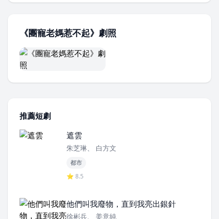
《團寵老媽惹不起》劇照
推薦短劇
遮雲
朱芝琳、 白方文
都市
⭐ 8.5
他們叫我廢物，直到我亮出銀針
徐彬兵、 姜意純