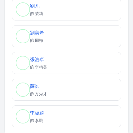
劉凡
飾
茉莉
劉美希
飾
周梅
張浩卓
飾
李精英
薛帥
飾
方秀才
李驍飛
飾
李戰