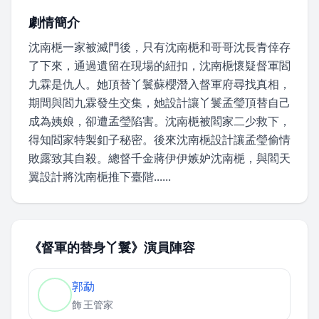
劇情簡介
沈南梔一家被滅門後，只有沈南梔和哥哥沈長青倖存
了下來，通過遺留在現場的紐扣，沈南梔懷疑督軍閻
九霖是仇人。她頂替丫鬟蘇櫻潛入督軍府尋找真相，
期間與閻九霖發生交集，她設計讓丫鬟孟瑩頂替自己
成為姨娘，卻遭孟瑩陷害。沈南梔被閻家二少救下，
得知閻家特製釦子秘密。後來沈南梔設計讓孟瑩偷情
敗露致其自殺。總督千金蔣伊伊嫉妒沈南梔，與閻天
翼設計將沈南梔推下臺階......
《督軍的替身丫鬟》演員陣容
郭勐
飾
王管家