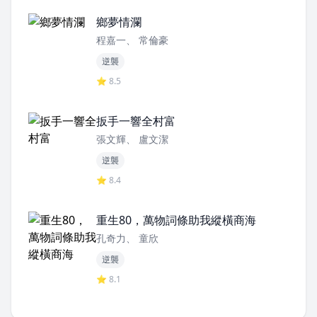
鄉夢情瀾
程嘉一、 常倫豪
逆襲
⭐ 8.5
扳手一響全村富
張文輝、 盧文潔
逆襲
⭐ 8.4
重生80，萬物詞條助我縱橫商海
孔奇力、 童欣
逆襲
⭐ 8.1