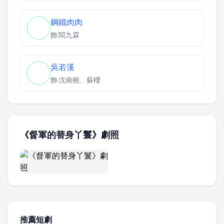
鋼鐵肉肉
飾
閻九霖
吳若溪
飾
沈南梔、蘇櫻
《督軍的替身丫鬟》劇照
推薦短劇