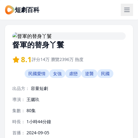
短劇百科
督軍的替身丫鬟
8.1
評分
14万
瀏覽
2396万
熱度
民國愛情
女強
虐戀
逆襲
民國
出品方：
容量短劇
導演：
王纚玖
集數：
80集
時長：
1小時44分鐘
首播：
2024-09-05