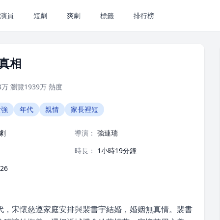
演員
短劇
爽劇
標籤
排行榜
的真相
8万
瀏覽
1939万
熱度
女強
年代
親情
家長裡短
劇
導演：
強連瑞
時長：
1小時19分鐘
-26
代，宋懷慈遵家庭安排與裴書宇結婚，婚姻無真情。裴書