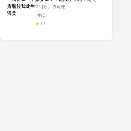
常珂欣、 袁可謙
年代
⭐ 8.2