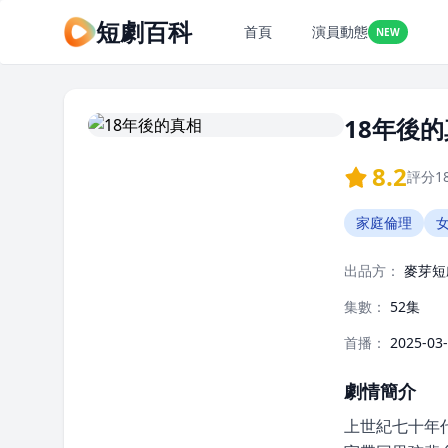
短劇百科
首頁
演員動態
NEW
18年後
8.2
評分
1
家庭倫理
出品方：
麥芽短
集數：
52集
首播：
2025-03
劇情簡介
上世紀七十年