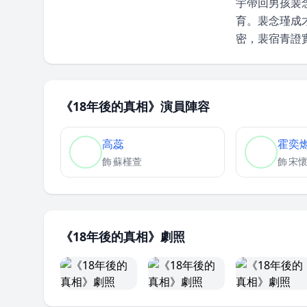
宇帶回男孩裴
育。裴念瑾成
密，裴宿青證
《18年後的真相》演員陣容
高蕊
霍奕
飾
蘇槿萱
飾
宋
《18年後的真相》劇照