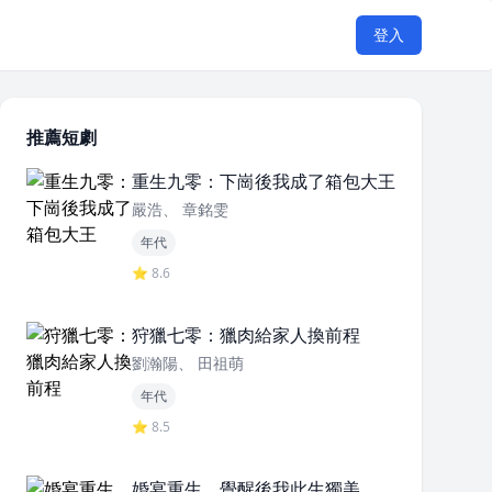
登入
推薦短劇
重生九零：下崗後我成了箱包大王
嚴浩、 章銘雯
年代
⭐ 8.6
狩獵七零：獵肉給家人換前程
劉瀚陽、 田祖萌
年代
⭐ 8.5
婚宴重生，覺醒後我此生獨美