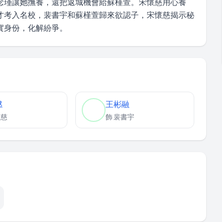
念瑾讓她撫養，還把返城機會給蘇槿萱。宋懷慈用心養
才考入名校，裴書宇和蘇槿萱歸來欲認子，宋懷慈揭示秘
實身份，化解紛爭。
燃
王彬融
懷慈
飾
裴書宇