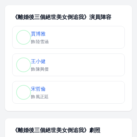
《離婚後三個絕世美女倒追我》演員陣容
賈博雅
飾
陸雪涵
王小健
飾
陳興傑
宋哲倫
飾
風正廷
《離婚後三個絕世美女倒追我》劇照