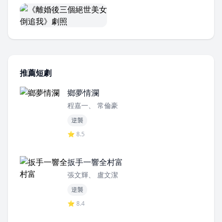
推薦短劇
鄉夢情瀾
程嘉一、 常倫豪
逆襲
⭐ 8.5
扳手一響全村富
張文輝、 盧文潔
逆襲
⭐ 8.4