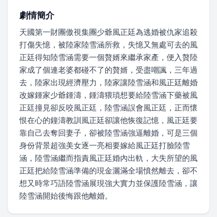
劇情簡介
天國第一財團傲視集團少爺風正廷為逃婚被仇家追殺
打傷失憶，被陸家陸雪涵所救，失憶又無處可去的風
正廷得知陸雪涵需要一個贅婿來繼承家產，便入贅陸
家成了個連老婆都碰不了的贅婿，受盡嘲諷，三年過
去，陸家出現經濟壓力，陸家讓陸雪涵和風正廷離婚
改嫁鍾家少爺鍾濤，鍾濤猥瑣想要給陸雪涵下藥被風
正廷撞見卻反咬風正廷，陸雪涵誤會風正廷，正而懷
恨在心的鐘濤教訓風正廷卻讓他恢復記憶，風正廷要
靠自己去奪回妻子，卻被陸雪涵強逼離婚，可是三個
身份背景超強美女逐一亮相要嫁給風正廷打臉陸雪
涵，陸雪涵繼而指責風正廷婚內出軌，大失所望的風
正廷把給陸雪涵準備的現金灑滿全場憤然離去，卻不
想又時常巧語陸雪涵展現強大實力並保護陸雪涵，讓
陸雪涵開始後悔跟他離婚。