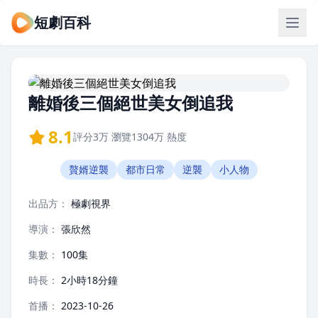
短劇百科
離婚後三個絕世美女倒追我
8.1
評分
3万
瀏覽
1304万
熱度
贅婿逆襲
都市日常
逆襲
小人物
出品方：
極劇視界
導演：
張欣然
集數：
100集
時長：
2小時18分鐘
首播：
2023-10-26