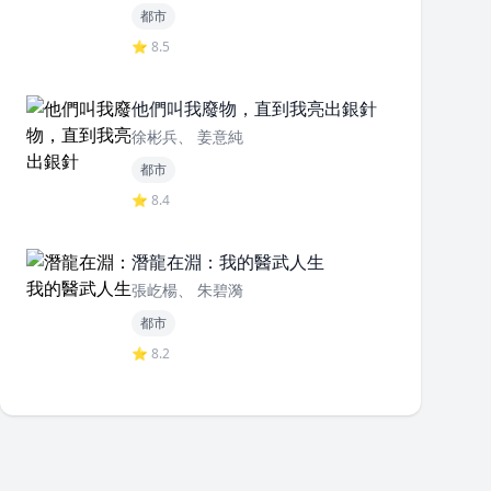
都市
⭐ 8.5
他們叫我廢物，直到我亮出銀針
徐彬兵、 姜意純
都市
⭐ 8.4
潛龍在淵：我的醫武人生
張屹楊、 朱碧漪
都市
⭐ 8.2