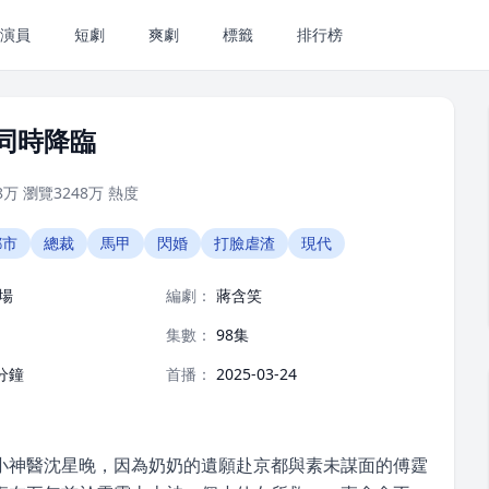
演員
短劇
爽劇
標籤
排行榜
同時降臨
8万
瀏覽
3248万
熱度
都市
總裁
馬甲
閃婚
打臉虐渣
現代
場
編劇：
蔣含笑
集數：
98集
分鐘
首播：
2025-03-24
小神醫沈星晚，因為奶奶的遺願赴京都與素未謀面的傅霆