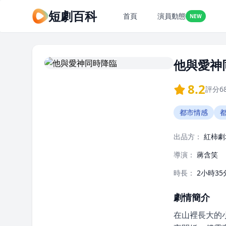
短劇百科
首頁
演員動態
NEW
他與愛神
8.2
評分
6
都市情感
出品方：
紅柿劇
導演：
蔣含笑
時長：
2小時35
劇情簡介
在山裡長大的