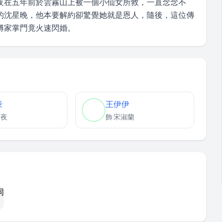
夜在五年前於雲霧山上被一個小仙女所救，一直念念不
的沈星晚，他本要解約卻驚覺她就是恩人，隨後，這位傳
傅家掌門竟火速閃婚。
豪
王伊伊
霆夜
飾
宋淑蘭