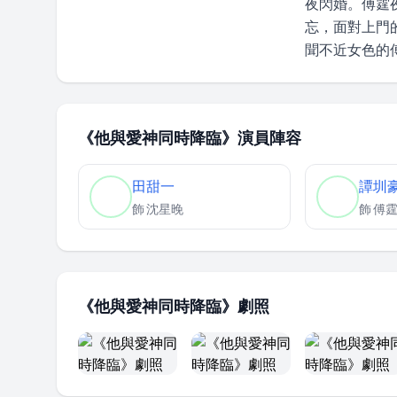
夜閃婚。傅霆
忘，面對上門
聞不近女色的
《他與愛神同時降臨》演員陣容
田甜一
譚圳
飾
沈星晚
飾
傅
《他與愛神同時降臨》劇照