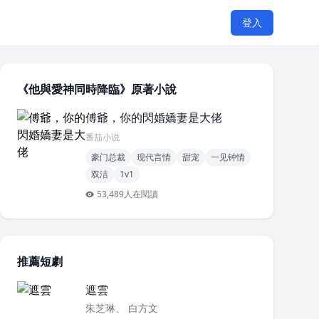
登入
《他與愛神同時降臨》原著小說
傅爺，你的閃婚嬌妻是大佬
番茄小说
豪门总裁
现代言情
甜宠
一见钟情
双洁
1v1
53,489人在閱讀
推薦短劇
遮雲
朱芝琳、 白方文