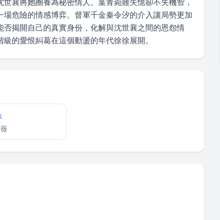
沈世襄將她圈養為秘密情人。葉青菀雖失憶卻不失機智，
一場危險的情感博弈。督軍千金秦令汐的介入讓局勢更加
能否揭開自己的真實身份，化解與沈世襄之間的恩怨情
階級的愛恨糾葛在這個動盪的年代徐徐展開。
妹
薔薇