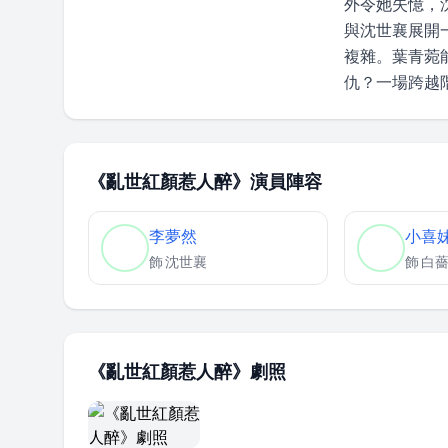
外令她失憶，
與沈世襄展開
複雜。葉青菀
仇？一場跨越
《亂世紅顏惹人醉》演員陣容
李夢然
小喜
飾
沈世襄
飾
白
《亂世紅顏惹人醉》劇照