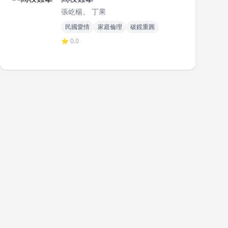
張屹楊、 丁果
民國愛情
家庭倫理
破鏡重圓
⭐ 0.0