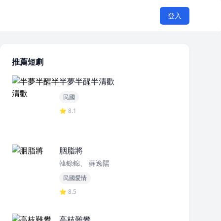
登入
推薦短劇
半夢半醒半清歡
民國
⭐ 8.1
胭脂將
韓錄錦、 蘇逸陽
民國愛情
⭐ 8.5
高枝難攀