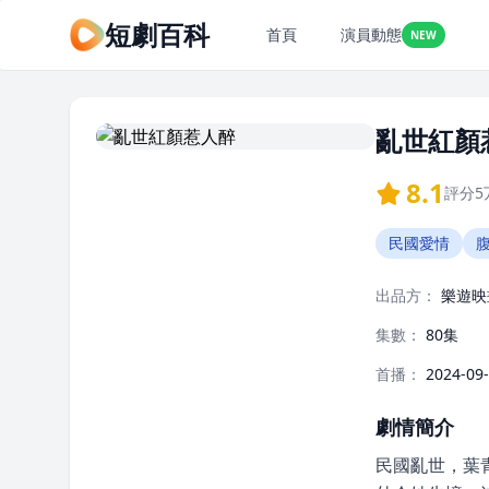
短劇百科
首頁
演員動態
NEW
亂世紅顏
8.1
評分
5
民國愛情
出品方：
樂遊映
集數：
80集
首播：
2024-09
劇情簡介
民國亂世，葉