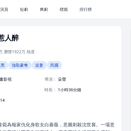
演員
短劇
爽劇
標籤
排行榜
惹人醉
万
瀏覽
1922万
熱度
腹黑
強取豪奪
追妻
民國
畫影視
導演：
朵聲
時長：
1小時36分鐘
-14
青菀為報家仇化身歌女白薔薇，意圖刺殺沈世襄。一場意