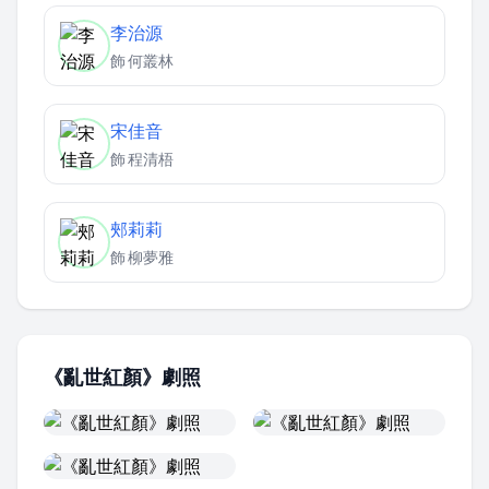
李治源
飾
何叢林
宋佳音
飾
程清梧
郟莉莉
飾
柳夢雅
《亂世紅顏》劇照