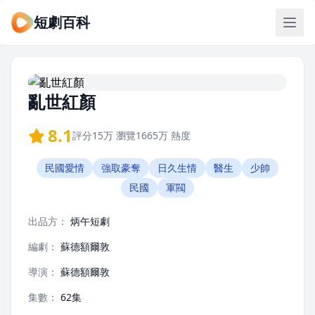
短劇百科
亂世紅顏
8.1
評分
15万
瀏覽
1665万
熱度
民國愛情
強取豪奪
日久生情
醫生
少帥
民國
軍閥
出品方：
炳午短劇
編劇：
蘇德額爾敦
導演：
蘇德額爾敦
集數：
62集