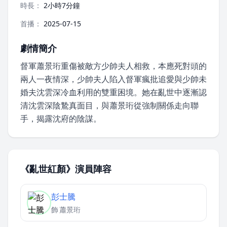
時長：
2小時7分鐘
首播：
2025-07-15
劇情簡介
督軍蕭景珩重傷被敵方少帥夫人相救，本應死對頭的
兩人一夜情深，少帥夫人陷入督軍瘋批追愛與少帥未
婚夫沈雲深冷血利用的雙重困境。她在亂世中逐漸認
清沈雲深陰鷙真面目，與蕭景珩從強制關係走向聯
手，揭露沈府的陰謀。
《亂世紅顏》演員陣容
彭士騰
飾
蕭景珩