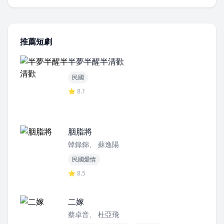
推薦短劇
半夢半醒半清歡
民國
⭐ 8.1
胭脂將
韓錄錦、 蘇逸陽
民國愛情
⭐ 8.5
二嫁
蔡卓音、 杜亞飛