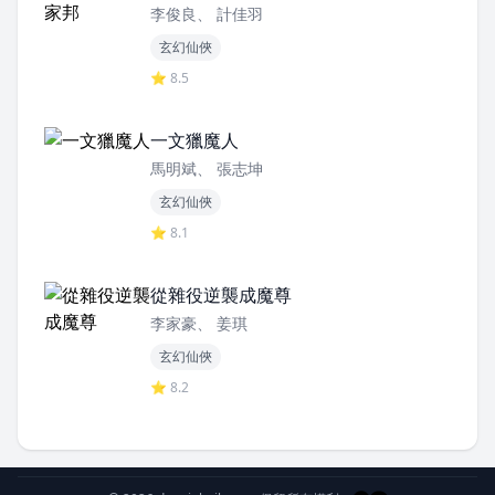
李俊良、 計佳羽
玄幻仙俠
⭐ 8.5
一文獵魔人
馬明斌、 張志坤
玄幻仙俠
⭐ 8.1
從雜役逆襲成魔尊
李家豪、 姜琪
玄幻仙俠
⭐ 8.2