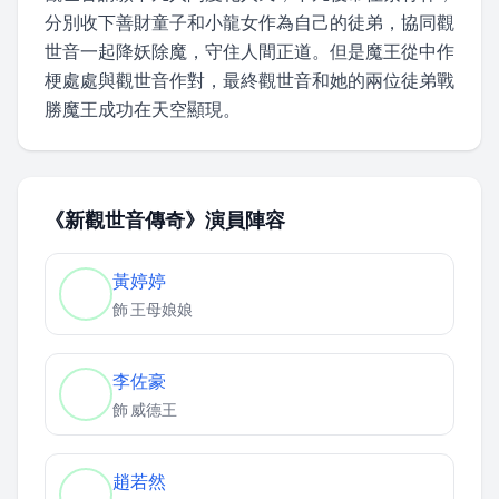
分別收下善財童子和小龍女作為自己的徒弟，協同觀
世音一起降妖除魔，守住人間正道。但是魔王從中作
梗處處與觀世音作對，最終觀世音和她的兩位徒弟戰
勝魔王成功在天空顯現。
《新觀世音傳奇》演員陣容
黃婷婷
飾
王母娘娘
李佐豪
飾
威德王
趙若然