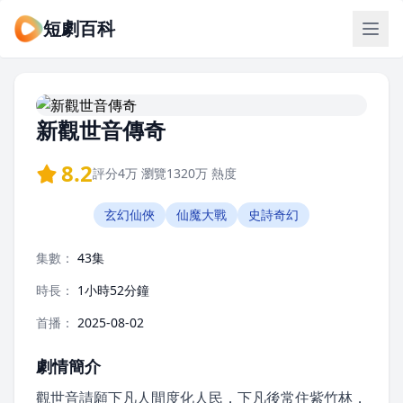
短劇百科
新觀世音傳奇
8.2
評分
4万
瀏覽
1320万
熱度
玄幻仙俠
仙魔大戰
史詩奇幻
集數：
43集
時長：
1小時52分鐘
首播：
2025-08-02
劇情簡介
觀世音請願下凡人間度化人民，下凡後常住紫竹林，