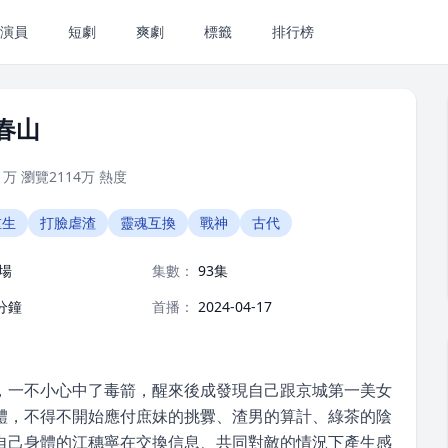
演員
短劇
爽劇
標籤
排行榜
春山
1万
瀏覽
2114万
熱度
重生
打臉虐渣
靈魂互換
戰神
古代
場
集數：
93集
分鐘
首播：
2024-04-17
，一不小心中了毒箭，醒來後成發現自己跟京城第一美女
體，不得不開始應付庶妹的挑釁、渣男的算計、綠茶的陰
自己身體的江穗寧在交換信息、共同對敵的情況下產生感