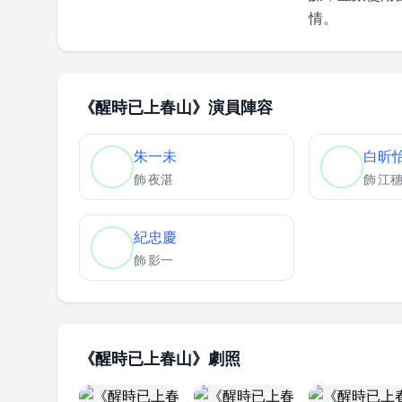
情。
《醒時已上春山》演員陣容
朱一未
白昕
飾
夜湛
飾
江
紀忠慶
飾
影一
《醒時已上春山》劇照