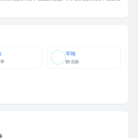
怡
芊翊
穗寧
飾
流蘇