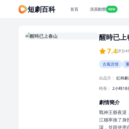
短劇百科
首頁
演員動態
NEW
醒時已上
7.4
評分
4
古風言情
出品方：
紅柿劇
時長：
2小時18
劇情簡介
戰神王爺夜湛
江穗寧換了身
謀，並跟使用