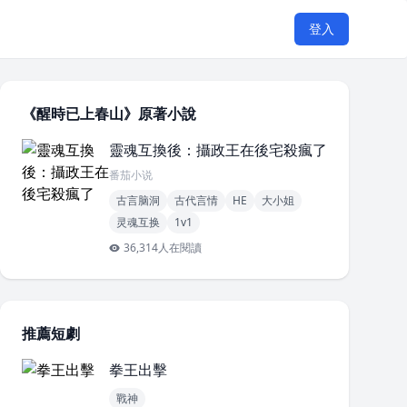
登入
《醒時已上春山》原著小說
靈魂互換後：攝政王在後宅殺瘋了
番茄小说
古言脑洞
古代言情
HE
大小姐
灵魂互换
1v1
36,314人在閱讀
推薦短劇
拳王出擊
戰神