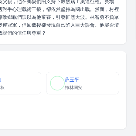
瘓父親，他在鄉親們的支持下毅然踏上奧運征程。賽場
遇對手心理戰術干擾，卻依然堅持為國出戰。然而，村裡
導致鄉親們誤以為他棄賽，引發軒然大波。林智勇不負眾
奧運冠軍，但回鄉後卻發現自己陷入巨大誤會。他能否澄
鄉親們的信任與尊重？
柯
薛玉平
清秋
飾
林國安