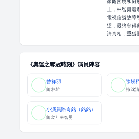
家庭困境和癱
上，林智勇遭
電視信號故障
望，最終奪得
清真相，重獲
《奧運之奪冠時刻》演員陣容
曾祥羽
陳墁
飾
林雄
飾
沈
小演員路奇銘（銘銘）
飾
幼年林智勇