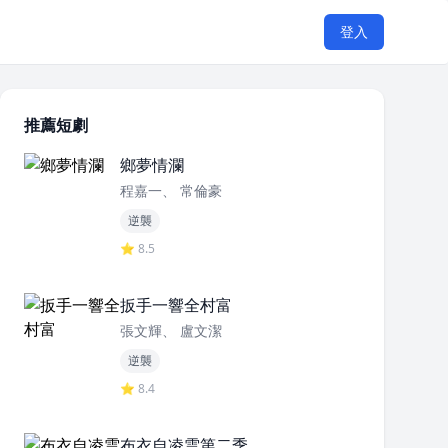
登入
推薦短劇
鄉夢情瀾
程嘉一、 常倫豪
逆襲
⭐ 8.5
扳手一響全村富
張文輝、 盧文潔
逆襲
⭐ 8.4
布衣自凌雲第二季