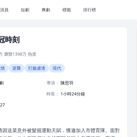
演員
短劇
爽劇
標籤
排行榜
冠時刻
万
瀏覽
1398万
熱度
親情
逆襲
打臉虐渣
現代
劇
導演：
陳思羽
時長：
1小時24分鐘
-27
勇因送菜意外被髮掘運動天賦，獲邀加入市體育隊。面對