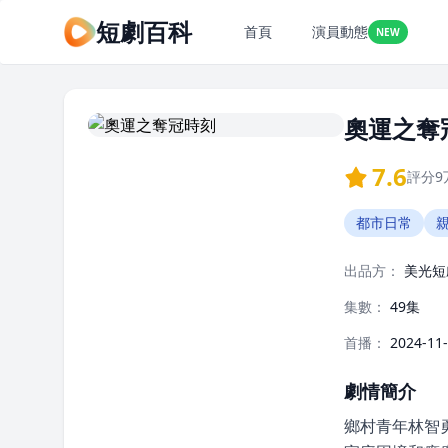
短劇百科
首頁
演員動態
NEW
奧運之奪
7.6
評分
9
都市日常
出品方：
美光短
集數：
49集
首播：
2024-11
劇情簡介
鄉村青年林智