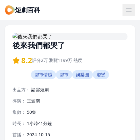
短劇百科
後來我們都哭了
8.2
評分
2万
瀏覽
1199万
熱度
都市情感
都市
娛樂圈
虐戀
出品方：
諸雲短劇
導演：
王迦南
集數：
50集
時長：
1小時41分鐘
首播：
2024-10-15