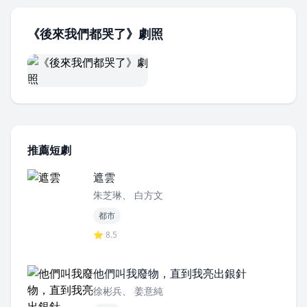
《後來我們都哭了》劇照
推薦短劇
遮雲
朱芝琳、 白方文
都市
⭐ 8.5
他們叫我廢物，直到我亮出銀針
徐彬兵、 姜意純