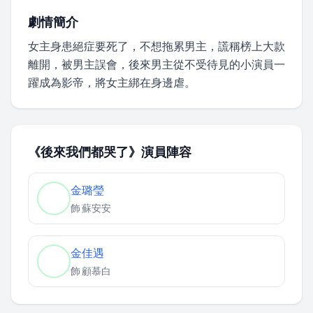
劇情簡介
女主身患絕症要死了，不想拖累男主，謊稱榜上大款
離開，被男主誤會，後來男主從不受待見的小演員一
躍成為影帝，將女主綁在身邊虐。
《後來我們都哭了》演員陣容
金璐瑩
飾
蘇安安
金佳遇
飾
顧慕白