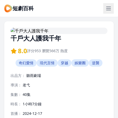
短劇百科
千戶大人護我千年
8.0
評分
953
瀏覽
566万
熱度
奇幻愛情
現代言情
穿越
娛樂圈
逆襲
出品方：
聽雨劇場
導演：
老弋
集數：
40集
時長：
1小時7分鐘
首播：
2024-12-17