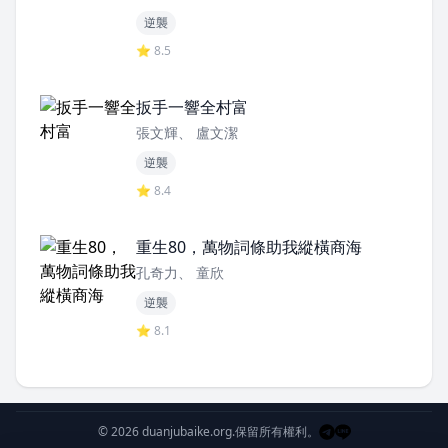
逆襲
⭐ 8.5
扳手一響全村富
張文輝、 盧文潔
逆襲
⭐ 8.4
重生80，萬物詞條助我縱橫商海
孔奇力、 童欣
逆襲
⭐ 8.1
© 2026 duanjubaike.org.
保留所有權利。