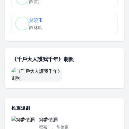
飾
霍川
於曉玉
飾
林琪
《千戶大人護我千年》劇照
推薦短劇
鄉夢情瀾
程嘉一、 常倫豪