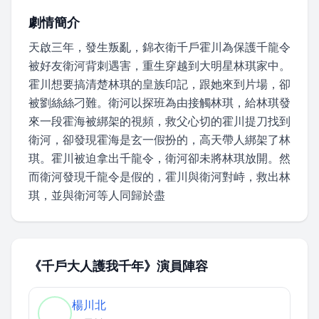
劇情簡介
天啟三年，發生叛亂，錦衣衛千戶霍川為保護千龍令
被好友衛河背刺遇害，重生穿越到大明星林琪家中。
霍川想要搞清楚林琪的皇族印記，跟她來到片場，卻
被劉絲絲刁難。衛河以探班為由接觸林琪，給林琪發
來一段霍海被綁架的視頻，救父心切的霍川提刀找到
衛河，卻發現霍海是玄一假扮的，高天帶人綁架了林
琪。霍川被迫拿出千龍令，衛河卻未將林琪放開。然
而衛河發現千龍令是假的，霍川與衛河對峙，救出林
琪，並與衛河等人同歸於盡
《千戶大人護我千年》演員陣容
楊川北