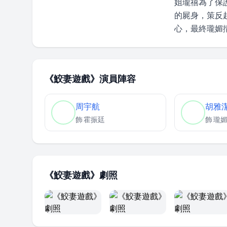
姐瓏禧為了保
的屍身，策反
心，最終瓏媚
《鮫妻遊戲》演員陣容
周宇航
胡雅
飾
霍振廷
飾
瓏
《鮫妻遊戲》劇照