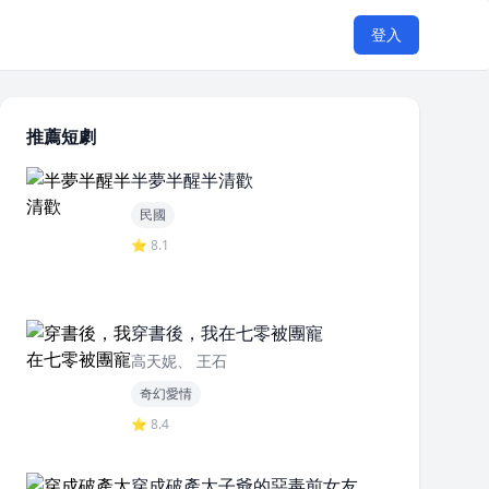
登入
推薦短劇
半夢半醒半清歡
民國
⭐ 8.1
穿書後，我在七零被團寵
高天妮、 王石
奇幻愛情
⭐ 8.4
穿成破產太子爺的惡毒前女友