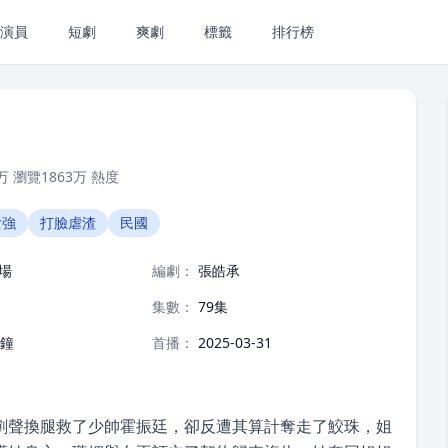
演員
短劇
爽劇
標籤
排行榜
万
瀏覽
1863万
熱度
女強
打臉虐渣
民國
場
編劇：
張皓承
集數：
79集
分鐘
首播：
2025-03-31
剜聲換腿救了少帥霍振廷，卻反遭其算計奪走了鮫珠，姐