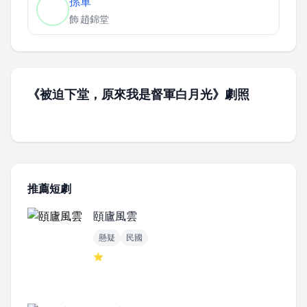
孫軍
飾
趙錦堂
《被迫下堂，原來我是督軍白月光》劇照
推薦短劇
頤廬風雲
懸疑
民國
⭐