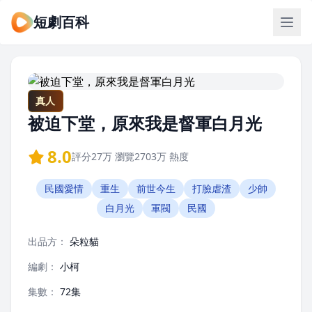
短劇百科
真人
被迫下堂，原來我是督軍白月光
8.0
評分
27万
瀏覽
2703万
熱度
民國愛情
重生
前世今生
打臉虐渣
少帥
白月光
軍閥
民國
出品方：
朵粒貓
編劇：
小柯
集數：
72集