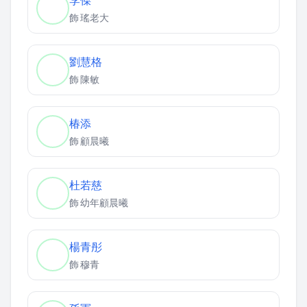
李傑
飾
瑤老大
劉慧格
飾
陳敏
椿添
飾
顧晨曦
杜若慈
飾
幼年顧晨曦
楊青彤
飾
穆青