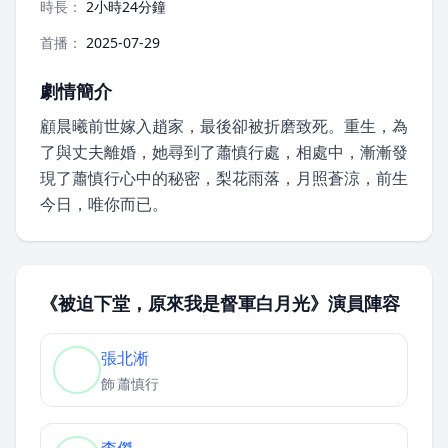
時長：
2小時24分鐘
首播：
2025-07-29
劇情簡介
顧晨曦前世嫁入趙家，最後卻被折磨致死。重生，為
了與丈夫離婚，她尋到了蕭慎行處，相處中，漸漸發
現了蕭慎行心中的秘密，梨花雨落，月照蒼涼，前生
今日，唯你而已。
《被迫下堂，原來我是督軍白月光》演員陣容
張北淅
飾
蕭慎行