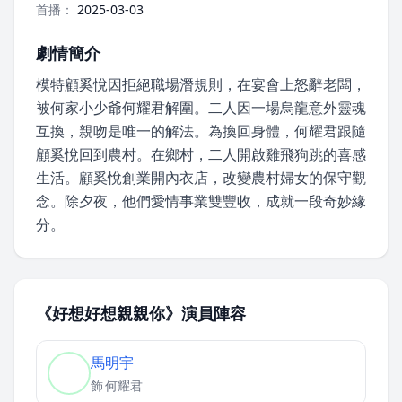
首播：
2025-03-03
劇情簡介
模特顧奚悅因拒絕職場潛規則，在宴會上怒辭老闆，
被何家小少爺何耀君解圍。二人因一場烏龍意外靈魂
互換，親吻是唯一的解法。為換回身體，何耀君跟隨
顧奚悅回到農村。在鄉村，二人開啟雞飛狗跳的喜感
生活。顧奚悅創業開內衣店，改變農村婦女的保守觀
念。除夕夜，他們愛情事業雙豐收，成就一段奇妙緣
分。
《好想好想親親你》演員陣容
馬明宇
飾
何耀君