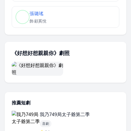
張璐瑤
飾
顧奚悅
《好想好想親親你》劇照
推薦短劇
我乃749局太子爺第二季
喜劇