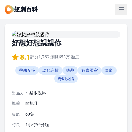
短劇百科
好想好想親親你
8.1
評分
1,769
瀏覽
653万
熱度
靈魂互換
現代言情
總裁
歡喜冤家
喜劇
奇幻愛情
出品方：
貓眼視界
導演：
閆旭升
集數：
60集
時長：
1小時59分鐘