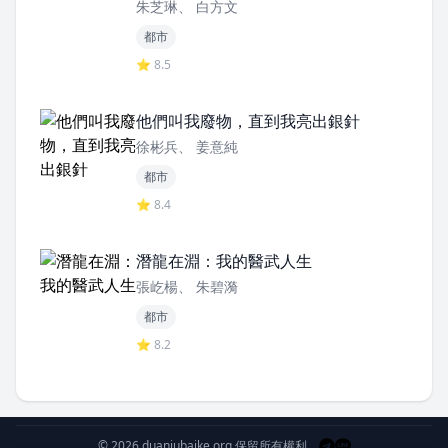
朱芝琳、 白方文
都市
⭐ 8.5
他們叫我廢物，直到我亮出銀針
徐彬兵、 姜意純
都市
⭐ 8.4
潛龍在淵：我的醫武人生
張屹楊、 朱碧漪
都市
⭐ 8.2
© 2026 duanjubaike.org.
保留所有權利。