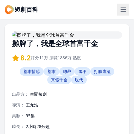
短劇百科
攤牌了，我是全球首富千金
8.2
評分
11万
瀏覽
1886万
熱度
都市情感
都市
總裁
馬甲
打臉虐渣
真假千金
現代
出品方：
掌閱短劇
導演：
王允浩
集數：
95集
時長：
2小時28分鐘