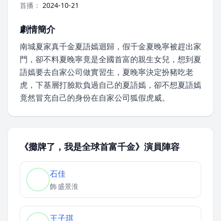
首播：
2024-10-21
劇情簡介
南城夏家真千金夏語嫣迴歸，假千金夏晚寧被趕出家
門，卻不料夏晚寧竟是全國首富的親生女兒，想到夏
語嫣要去自家公司做實習生，夏晚寧決定扮豬吃老
虎，下基層打臉欺負過自己的夏語嫣，卻不想夏語嫣
竟然冒充自己的身份在自家公司狐假虎威。
《攤牌了，我是全球首富千金》演員陣容
石佳
飾
盛景淮
王子琪