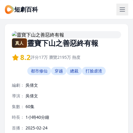
短劇百科
靈寶下山之善惡終有報
真人
8.2
評分
17万
瀏覽
2195万
熱度
都市修仙
穿越
總裁
打臉虐渣
編劇：
吳倩文
導演：
吳倩文
集數：
60集
時長：
1小時40分鐘
首播：
2025-02-24