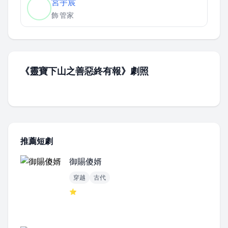
宮宇宸
飾
管家
《靈寶下山之善惡終有報》劇照
推薦短劇
御賜傻婿
穿越
古代
⭐