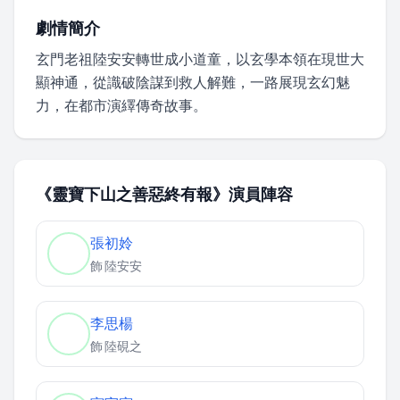
劇情簡介
玄門老祖陸安安轉世成小道童，以玄學本領在現世大
顯神通，從識破陰謀到救人解難，一路展現玄幻魅
力，在都市演繹傳奇故事。
《靈寶下山之善惡終有報》演員陣容
張初姈
飾
陸安安
李思楊
飾
陸硯之