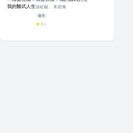
張屹楊、 朱碧漪
都市
⭐ 8.2