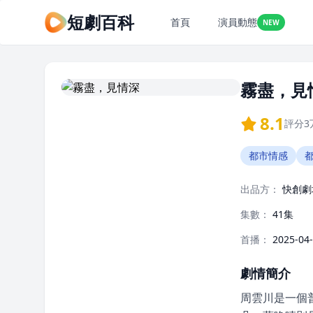
短劇百科
首頁
演員動態
NEW
霧盡，見
8.1
評分
3
都市情感
出品方：
快創劇
集數：
41集
首播：
2025-04
劇情簡介
周雲川是一個