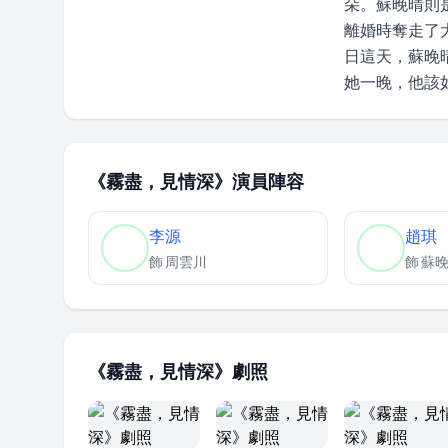
朵。蘇晚晴則
離婚時奪走了
日這天，蘇晚
她一晚，他該
《霧盡，見情深》演員陣容
李源
趙琪
飾
周雲川
飾
蘇
《霧盡，見情深》劇照