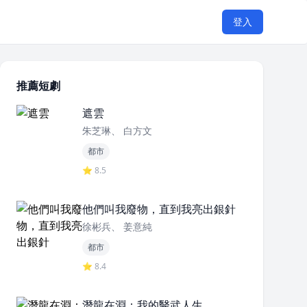
登入
推薦短劇
遮雲
朱芝琳、 白方文
都市
⭐ 8.5
他們叫我廢物，直到我亮出銀針
徐彬兵、 姜意純
都市
⭐ 8.4
潛龍在淵：我的醫武人生