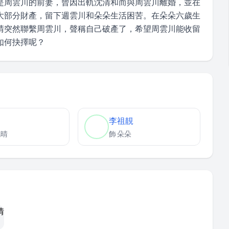
是周雲川的前妻，曾因出軌沈清和而與周雲川離婚，並在
大部分財產，留下週雲川和朵朵生活困苦。在朵朵六歲生
晴突然聯繫周雲川，聲稱自己破產了，希望周雲川能收留
如何抉擇呢？
李祖靚
晚晴
飾
朵朵