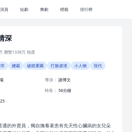
演員
短劇
爽劇
標籤
排行榜
情深
万
瀏覽
1338万
熱度
都市
總裁
破鏡重圓
打臉虐渣
小人物
現代
場
導演：
謝博文
時長：
56分鐘
-25
普通的外賣員，獨自撫養著患有先天性心臟病的女兒朵