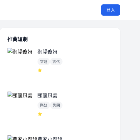
登入
推薦短劇
御賜傻婿
穿越
古代
⭐
頤廬風雲
懸疑
民國
⭐
農家小廚娘