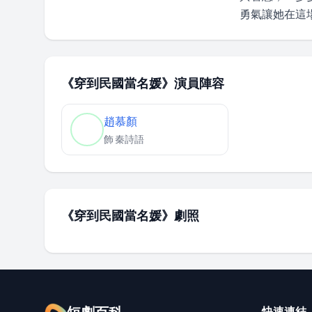
勇氣讓她在這
《穿到民國當名媛》演員陣容
趙慕顏
飾
秦詩語
《穿到民國當名媛》劇照
快速連結