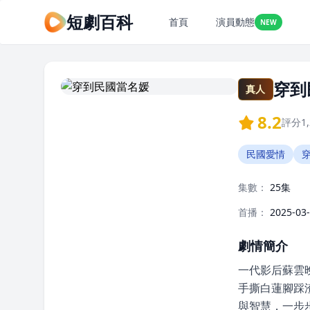
短劇百科
首頁
演員動態
NEW
穿到
真人
8.2
評分
1
民國愛情
集數：
25集
首播：
2025-03
劇情簡介
一代影后蘇雲
手撕白蓮腳踩
與智慧，一步