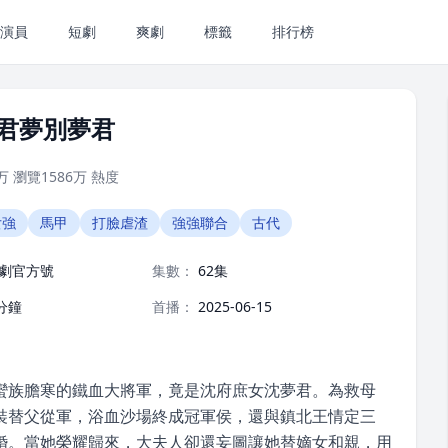
演員
短劇
爽劇
標籤
排行榜
君夢別夢君
万
瀏覽
1586万
熱度
女強
馬甲
打臉虐渣
強強聯合
古代
劇官方號
集數：
62集
分鐘
首播：
2025-06-15
蠻族膽寒的鐵血大將軍，竟是沈府庶女沈夢君。為救母
裝替父從軍，浴血沙場終成冠軍侯，還與鎮北王情定三
婚。當她榮耀歸來，大夫人卻還妄圖讓她替嫡女和親，用