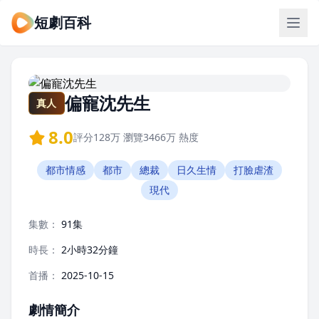
短劇百科
偏寵沈先生
真人
8.0
評分
128万
瀏覽
3466万
熱度
都市情感
都市
總裁
日久生情
打臉虐渣
現代
集數：
91集
時長：
2小時32分鐘
首播：
2025-10-15
劇情簡介