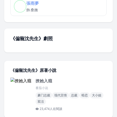
張雨夢
飾
桑嫵
《偏寵沈先生》劇照
《偏寵沈先生》原著小說
撩她入癮
番茄小说
豪门总裁
现代言情
总裁
暗恋
大小姐
双洁
23,474人在閱讀