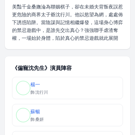
美豔千金桑嫵淪為聯姻棋子，卻在未婚夫背叛夜誤惹
更危險的商界太子爺沈行川。他以慾望為網，處處佈
下誘惑陷阱。當陰謀與記憶相繼爆發，這場身心博弈
的禁忌遊戲中，是誰先交出真心？強強聯手虐渣奪
權，一場始於身體，陷於真心的禁忌遊戲就此展開
《偏寵沈先生》演員陣容
楊一
飾
沈行川
蘇暢
飾
桑妍