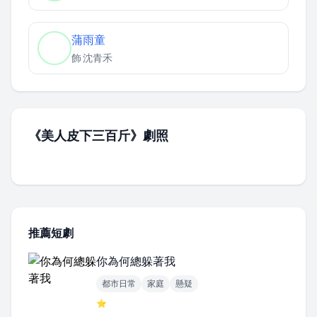
蒲雨童
飾
沈青禾
《美人皮下三百斤》劇照
推薦短劇
你為何總躲著我
都市日常
家庭
懸疑
⭐