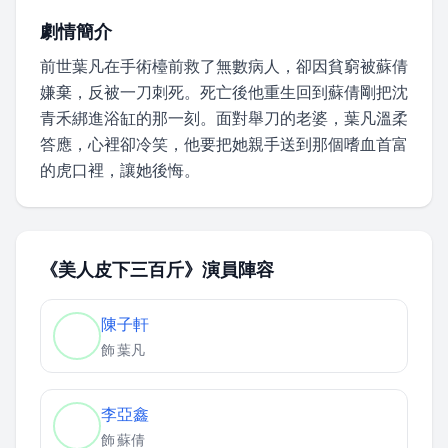
劇情簡介
前世葉凡在手術檯前救了無數病人，卻因貧窮被蘇倩
嫌棄，反被一刀刺死。死亡後他重生回到蘇倩剛把沈
青禾綁進浴缸的那一刻。面對舉刀的老婆，葉凡溫柔
答應，心裡卻冷笑，他要把她親手送到那個嗜血首富
的虎口裡，讓她後悔。
《美人皮下三百斤》演員陣容
陳子軒
飾
葉凡
李亞鑫
飾
蘇倩