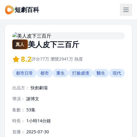
短劇百科
美人皮下三百斤
真人
8.2
評分
77万
瀏覽
2941万
熱度
都市日常
都市
重生
打臉虐渣
醫生
現代
出品方：
快創劇場
導演：
謝博文
集數：
53集
時長：
1小時14分鐘
首播：
2025-07-30