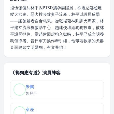
退伍僱傭兵林平因PTSD攜孕妻隱居，卻遭惡鄰趙建
縱犬欺凌。惡犬撲咬致妻子流產，林平以設局反擊
——讓施暴者自食惡果。從戰場殺神到訓犬專家，林
平建立流浪狗救助中心，趙建使壞給狗狗投毒，被林
平設局抓住。當趙建因虐狗入獄時，林平已成文明養
狗倡導者。昔日軍刀換作牽引繩，他帶著救贖的犬群
直面鏡頭文明愛狗，有道養狗！
《養狗應有道》演員陣容
朱鵬
飾
林平
章瀅