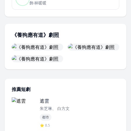
飾
林暖暖
《養狗應有道》劇照
推薦短劇
遮雲
朱芝琳、 白方文
都市
⭐ 8.5