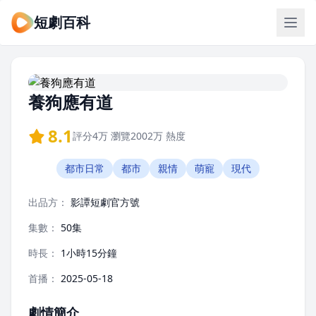
短劇百科
養狗應有道
8.1
評分
4万
瀏覽
2002万
熱度
都市日常
都市
親情
萌寵
現代
出品方：
影譚短劇官方號
集數：
50集
時長：
1小時15分鐘
首播：
2025-05-18
劇情簡介