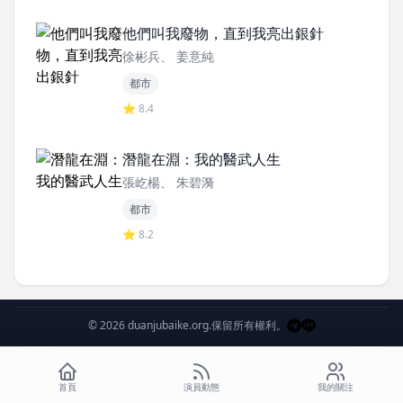
他們叫我廢物，直到我亮出銀針
徐彬兵、 姜意純
都市
⭐ 8.4
潛龍在淵：我的醫武人生
張屹楊、 朱碧漪
都市
⭐ 8.2
© 2026 duanjubaike.org.
保留所有權利。
首頁
演員動態
我的關注