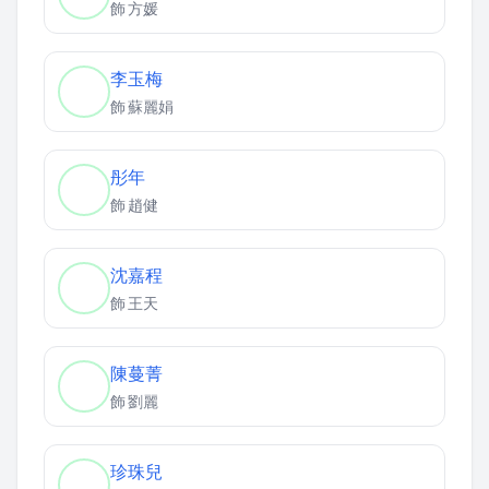
飾
方媛
李玉梅
飾
蘇麗娟
彤年
飾
趙健
沈嘉程
飾
王天
陳蔓菁
飾
劉麗
珍珠兒