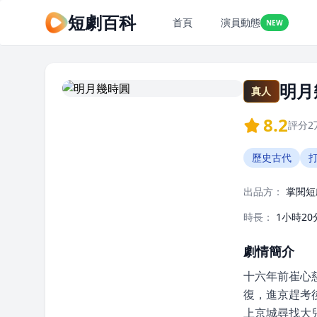
短劇百科
首頁
演員動態
NEW
明月
真人
8.2
評分
2
歷史古代
出品方：
掌閱短
時長：
1小時20
劇情簡介
十六年前崔心
復，進京趕考
上京城尋找大