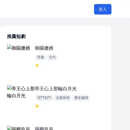
登入
推薦短劇
御賜傻婿
穿越
古代
⭐
帝王心上那輪白月光
宮鬥宅鬥
古風世情
歷史腦洞
⭐
賜卿良辰