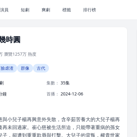
演員
短劇
爽劇
標籤
排行榜
幾時圓
万
瀏覽
1257万
熱度
打臉虐渣
群像
古代
劇
集數：
35集
分鐘
首播：
2024-12-06
慈與小兒子楊再興意外失散，含辛茹苦養大的大兒子楊再
後再未回過家。崔心慈被生活所迫，只能帶著重病的孫女
兒子，卻遭到重重欺辱與打擊。大兒子的背叛，權貴世家