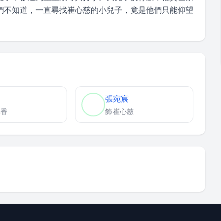
們不知道，一直尋找崔心慈的小兒子，竟是他們只能仰望
張宛宸
元香
飾
崔心慈