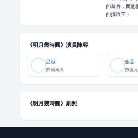
的羞辱，而他
的攝政王！
《明月幾時圓》演員陣容
呂嶽
金晶
飾
楊再興
飾
夏
《明月幾時圓》劇照