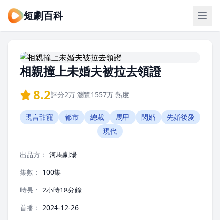
短劇百科
相親撞上未婚夫被拉去領證
8.2
評分
2万
瀏覽
1557万
熱度
現言甜寵
都市
總裁
馬甲
閃婚
先婚後愛
現代
出品方：
河馬劇場
集數：
100集
時長：
2小時18分鐘
首播：
2024-12-26