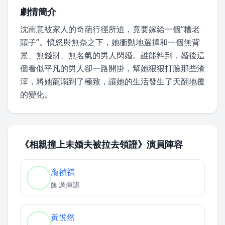
劇情簡介
沈南意被家人的奇葩行徑所迫，竟要嫁給一個“糟老
頭子”。憤怒與無奈之下，她衝動地選擇和一個無背
景、無錢財、無名氣的男人閃婚。誰能料到，婚後這
個看似平凡的男人卻一路開掛，幫她狠狠打臉那些渣
滓，將她寵溺到了極致，讓她的生活發生了天翻地覆
的變化。
《相親撞上未婚夫被拉去領證》演員陣容
龐禎祺
飾
厲薄諶
黃悅然