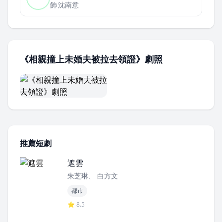
飾
沈南意
《相親撞上未婚夫被拉去領證》劇照
推薦短劇
遮雲
朱芝琳、 白方文
都市
⭐ 8.5