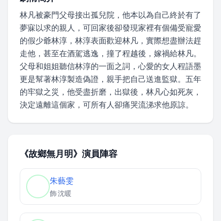
林凡被豪門父母接出孤兒院，他本以為自己終於有了
夢寐以求的親人，可回家後卻發現家裡有個備受寵愛
的假少爺林淳，林淳表面歡迎林凡，實際想盡辦法趕
走他，甚至在酒駕逃逸，撞了程越後，嫁禍給林凡。
父母和姐姐聽信林淳的一面之詞，心愛的女人程語墨
更是幫著林淳製造偽證，親手把自己送進監獄。五年
的牢獄之災，他受盡折磨，出獄後，林凡心如死灰，
決定遠離這個家，可所有人卻痛哭流涕求他原諒。
《故鄉無月明》演員陣容
朱藝雯
飾
沈暖