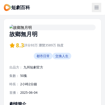
短劇百科
故鄉無月明
8.3
評分
93万
瀏覽
3589万
熱度
都市日常
交換人生
出品方：
九州短劇官方
集數：
50集
時長：
2小時2分鐘
首播：
2025-06-04
劇情簡介