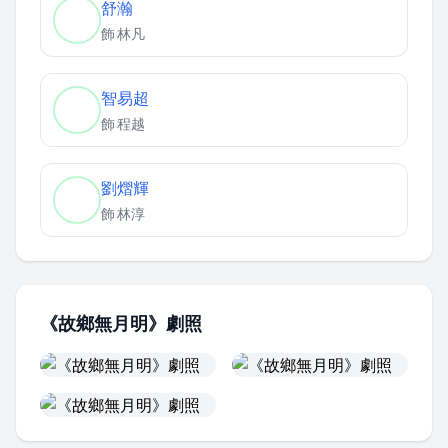
舒瀚
飾
林凡
智易超
飾
程越
劉熠輝
飾
林淳
《故鄉無月明》劇照