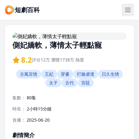
短劇百科
側妃嬌軟，薄情太子輕點寵
8.2
評分
12万
瀏覽
1738万
熱度
古風言情
王妃
穿書
打臉虐渣
日久生情
太子
古代
宮廷
集數：
80集
時長：
2小時15分鐘
首播：
2025-06-20
劇情簡介