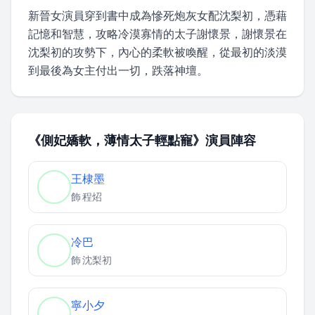
新晉女演員穿到書中成為慘死炮灰女配沈梨初，憑藉
記憶和智慧，攻略冷漠寡情的太子謝懷景，謝懷景在
沈梨初的攻勢下，內心的柔軟被喚醒，從最初的淡漠
到最後為女主付出一切，跌落神壇。
《側妃嬌軟，薄情太子輕點寵》演員陣容
王棣墨
飾
程炤
冷巴
飾
沈梨初
寧小夕