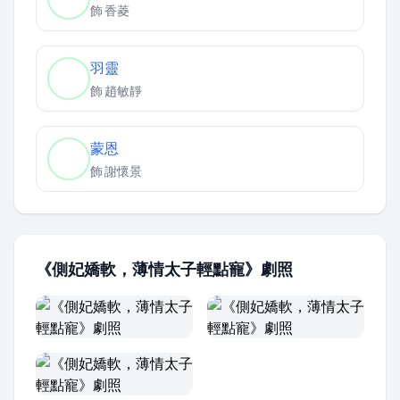
飾
香菱
羽靈
飾
趙敏靜
蒙恩
飾
謝懷景
《側妃嬌軟，薄情太子輕點寵》劇照