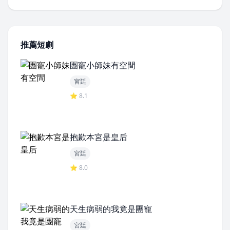
推薦短劇
團寵小師妹有空間
宮廷
⭐ 8.1
抱歉本宮是皇后
宮廷
⭐ 8.0
天生病弱的我竟是團寵
宮廷