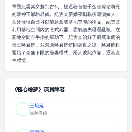
軍醫紀雲棠穿越到古代，被逼著替假千金替嫁給將死
的戰神王爺駱君鶴。紀雲棠新婚夜斷親後瀟灑嫁人，
意外發現自己可以隨意拿取基地空間的物品。紀雲棠
利用基地空間內的各式武器，霸氣護夫嘎嘎亂殺。在
基地空間金手指的幫助下，紀雲棠治好了癱瘓重病的
夜王駱君鶴，並幫助駱君鶴解開身世之謎。駱君鶴也
開始了毫無下限的寵妻模式，兩人彼此依靠，逐漸產
生感情。
《醫心繪夢》演員陣容
王培延
飾
駱君鶴