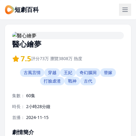
短劇百科
醫心繪夢
7.5
評分
73万
瀏覽
3808万
熱度
古風言情
穿越
王妃
奇幻腦洞
替嫁
打臉虐渣
戰神
古代
集數：
60集
時長：
2小時28分鐘
首播：
2024-11-15
劇情簡介