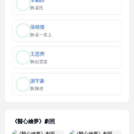
李鵬帥
飾
孟氏
張楷傑
飾
反一皇上
王思齊
飾
紀雲棠
謝宇豪
飾
陳虎
《醫心繪夢》劇照